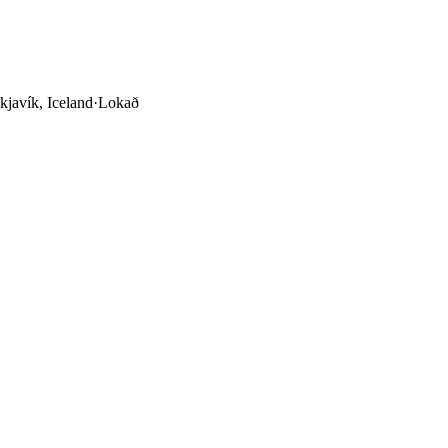
javík, Iceland
·
Lokað