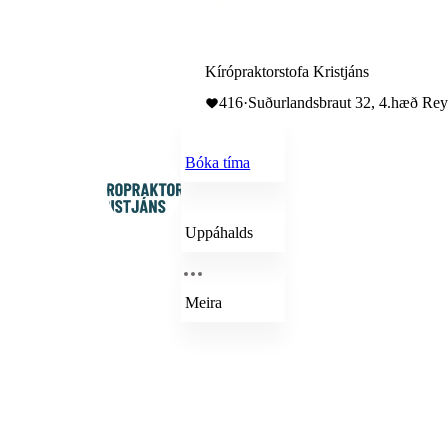
Kírópraktorstofa Kristjáns
416
·
Suðurlandsbraut 32, 4.hæð Reyk
Bóka tíma
Uppáhalds
Meira