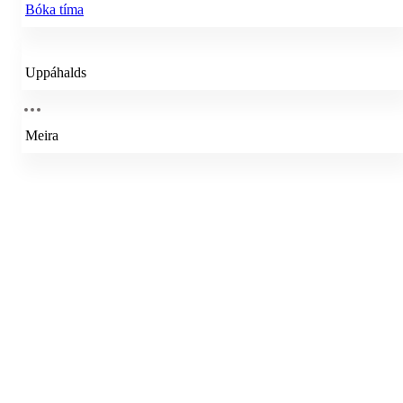
Bóka tíma
Uppáhalds
Meira