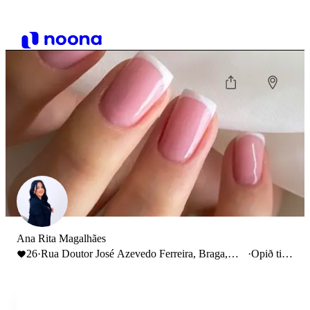
Ana Rita Magalhães
26
·
Rua Doutor José Azevedo Ferreira, Braga,
·
Opið til
Lomar e Arcos, Portugal
19:00