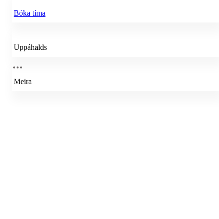
Bóka tíma
Uppáhalds
Meira