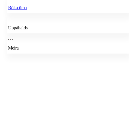
Bóka tíma
Uppáhalds
Meira