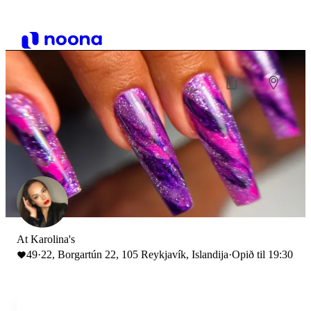
At Karolina's
49
·
22, Borgartún 22, 105 Reykjavík, Islandija
·
Opið til 19:30