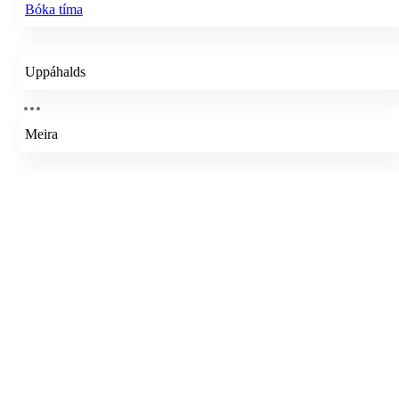
Bóka tíma
Uppáhalds
Meira