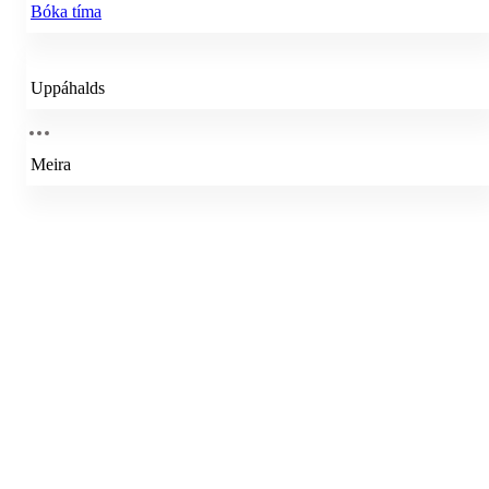
Bóka tíma
Uppáhalds
Meira