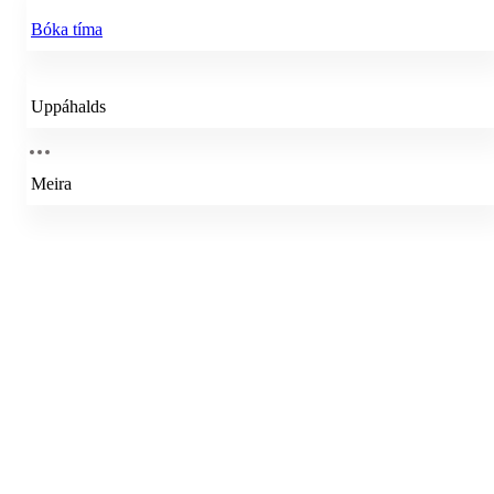
Bóka tíma
Uppáhalds
Meira