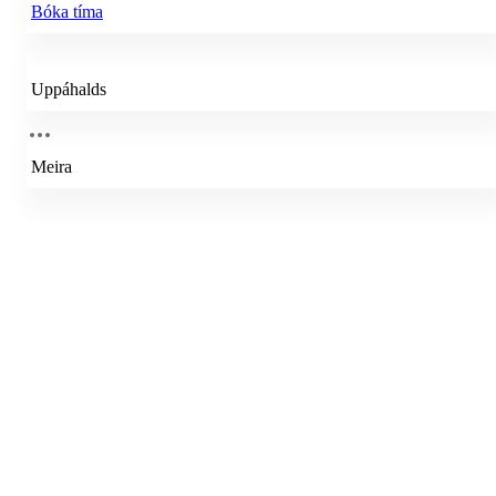
Bóka tíma
Uppáhalds
Meira