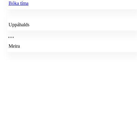
Bóka tíma
Uppáhalds
Meira