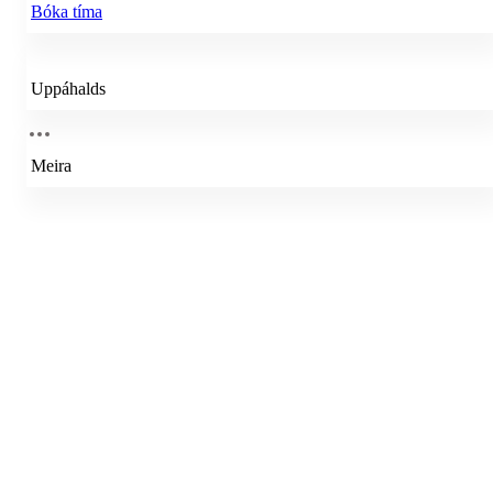
Bóka tíma
Uppáhalds
Meira