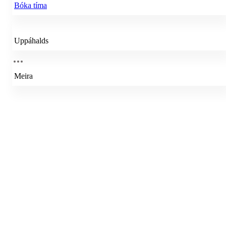
Bóka tíma
Uppáhalds
Meira