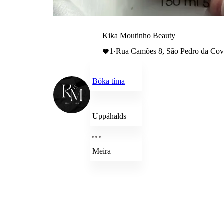
Kika Moutinho Beauty
1
·
Rua Camões 8, São Pedro da Cova
Bóka tíma
Uppáhalds
Meira