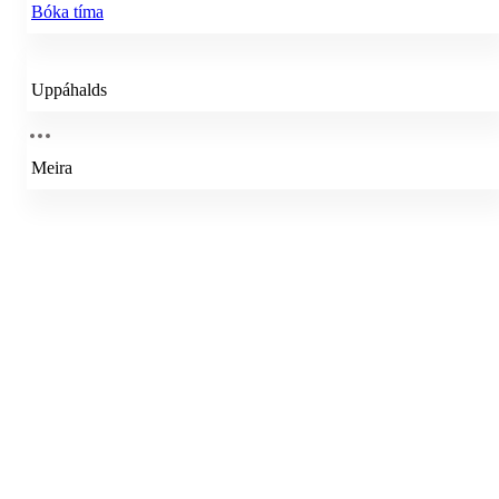
Bóka tíma
Uppáhalds
Meira