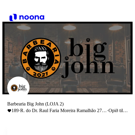
Barbearia Big John (LOJA 2)
189
·
R. do Dr. Raul Faria Moreira Ramalhão 27,
·
Opið til
4470-558 Moreira
17:00