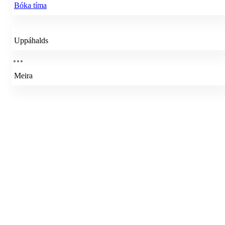
Bóka tíma
Uppáhalds
Meira