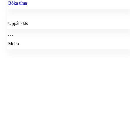
Bóka tíma
Uppáhalds
Meira