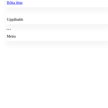
Bóka tíma
Uppáhalds
Meira