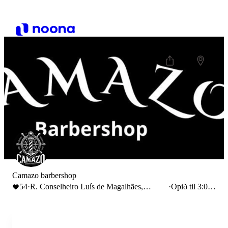
Camazo barbershop
54
·
R. Conselheiro Luís de Magalhães,
·
Opið til 3:00
Aveiro, Portugal
PM