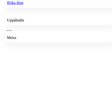
Bóka tíma
Uppáhalds
Meira