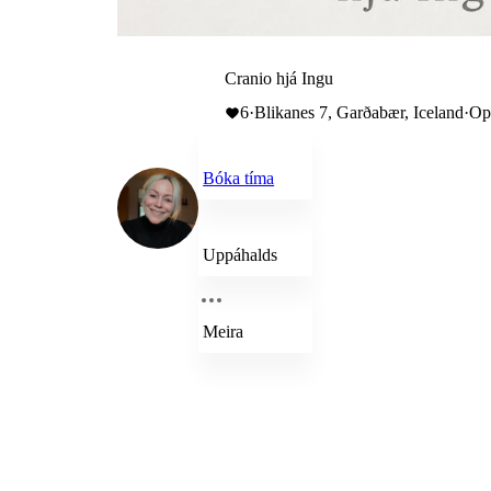
Cranio hjá Ingu
6
·
Blikanes 7, Garðabær, Iceland
·
Opi
Bóka tíma
Uppáhalds
Meira