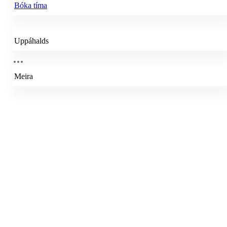
Bóka tíma
Uppáhalds
Meira