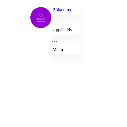
Bóka tíma
Uppáhalds
Meira