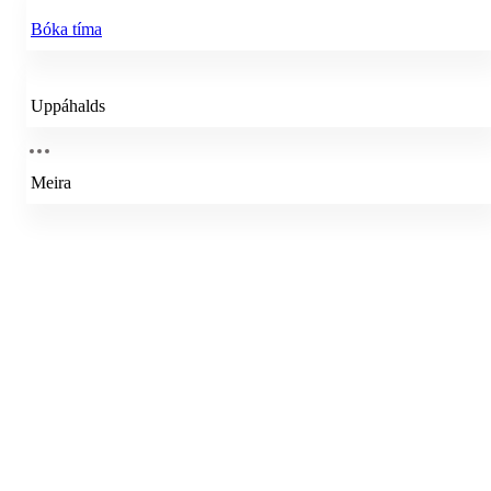
Bóka tíma
Uppáhalds
Meira