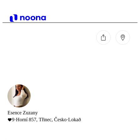
Esence Zuzany
9
·
Horní 857, Třinec, Česko
·
Lokað