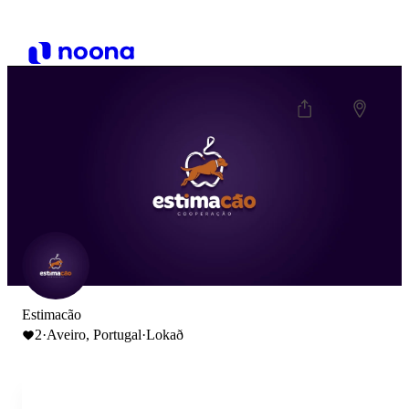
Estimacão
2
·
Aveiro, Portugal
·
Lokað