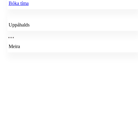
Bóka tíma
Uppáhalds
Meira