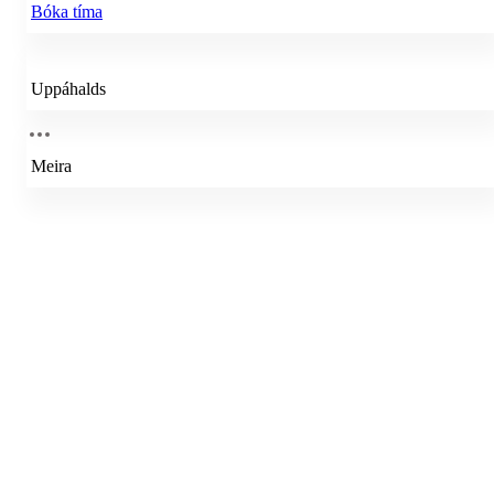
Bóka tíma
Uppáhalds
Meira