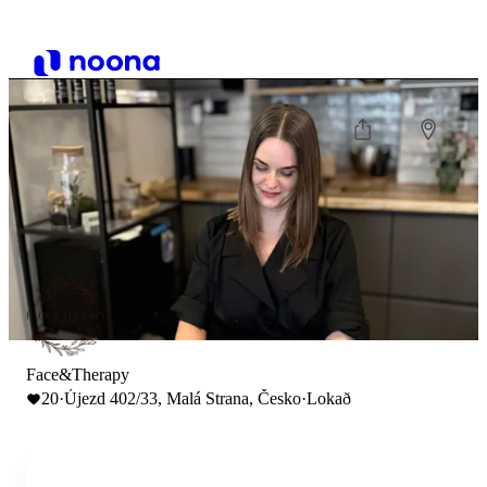
Face&Therapy
20
·
Újezd 402/33, Malá Strana, Česko
·
Lokað