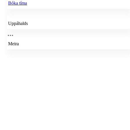
Bóka tíma
Uppáhalds
Meira