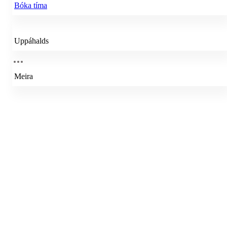
Bóka tíma
Uppáhalds
Meira