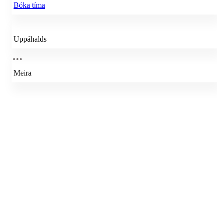
Bóka tíma
Uppáhalds
Meira