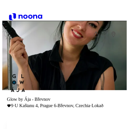
Glow by Ája - Břevnov
9
·
U Kaštanu 4, Prague 6-Břevnov, Czechia
·
Lokað