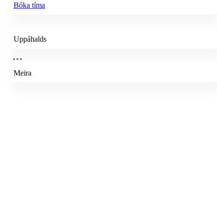
Bóka tíma
Uppáhalds
Meira