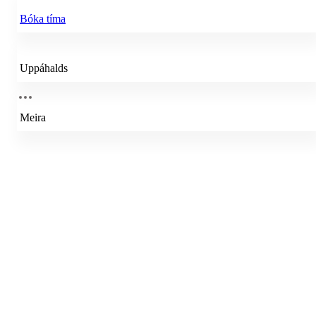
Bóka tíma
Uppáhalds
Meira