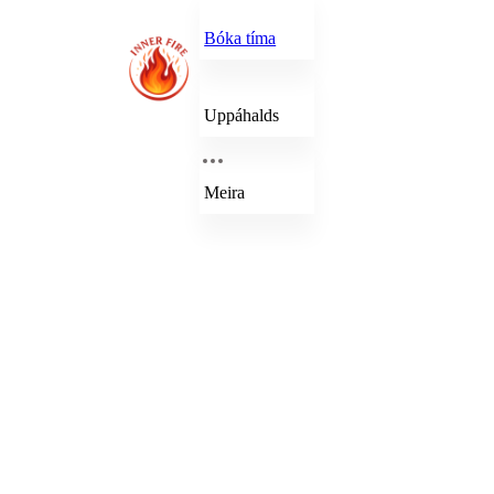
Bóka tíma
Uppáhalds
Meira