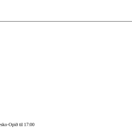
esko
·
Opið til 17:00