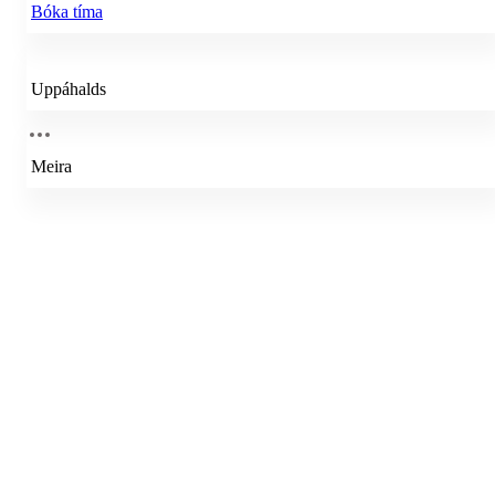
Bóka tíma
Uppáhalds
Meira