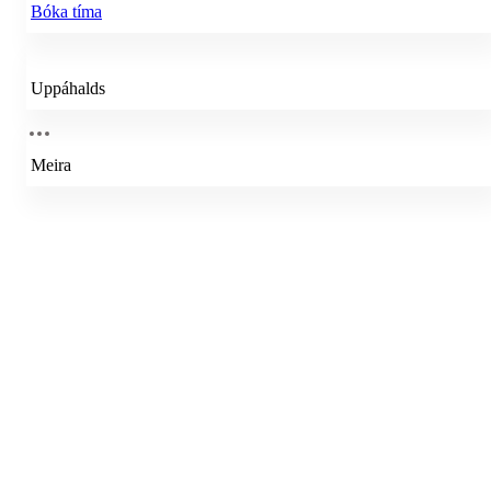
Bóka tíma
Uppáhalds
Meira