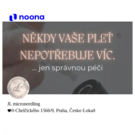
JL microneedling
0
·
Chelčického 1566/9, Praha, Česko
·
Lokað