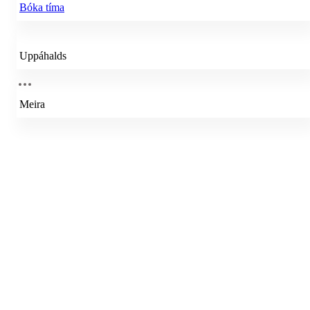
Bóka tíma
Uppáhalds
Meira