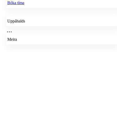
Bóka tíma
Uppáhalds
Meira