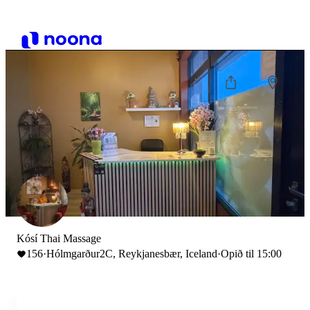
Kósí Thai Massage
156
·
Hólmgarður2C, Reykjanesbær, Iceland
·
Opið til 15:00