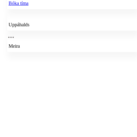
Bóka tíma
Uppáhalds
Meira