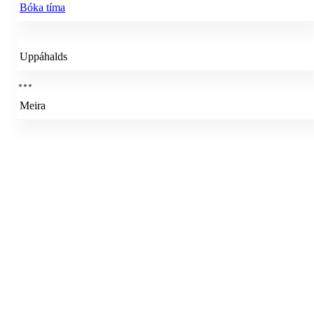
Bóka tíma
Uppáhalds
Meira