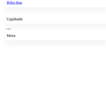
Bóka tíma
Uppáhalds
Meira