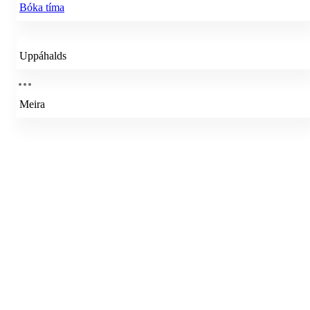
Bóka tíma
Uppáhalds
Meira