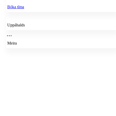
Bóka tíma
Uppáhalds
Meira