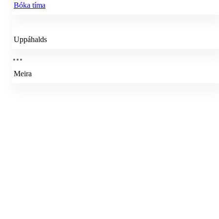
Bóka tíma
Uppáhalds
Meira