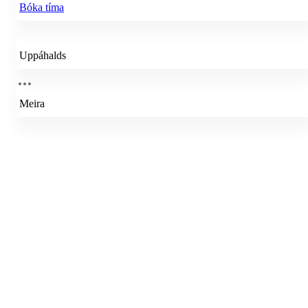
Bóka tíma
Uppáhalds
Meira