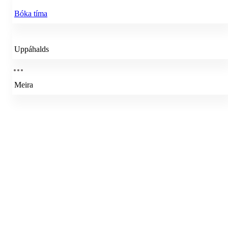
Bóka tíma
Uppáhalds
Meira