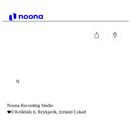
N
Noona Recording Studio
0
·
Krókháls 6, Reykjavík, Iceland
·
Lokað