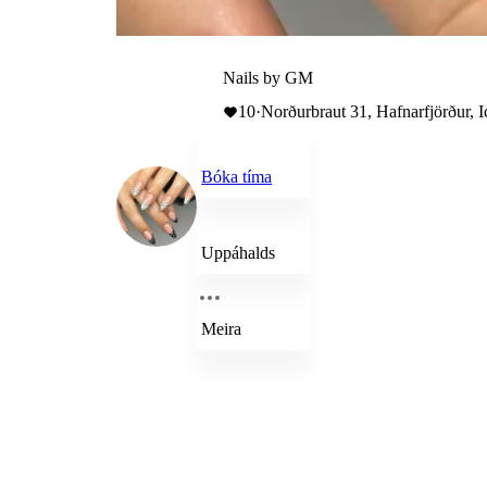
Nails by GM
10
·
Norðurbraut 31, Hafnarfjörður, I
Bóka tíma
Uppáhalds
Meira