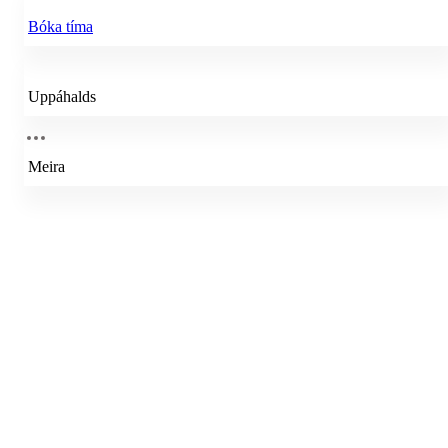
Bóka tíma
Uppáhalds
Meira