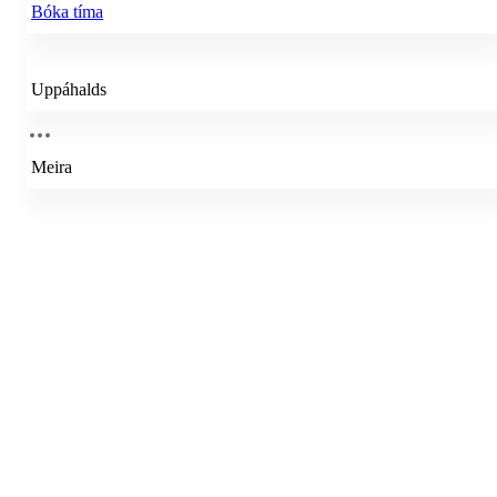
Bóka tíma
Uppáhalds
Meira