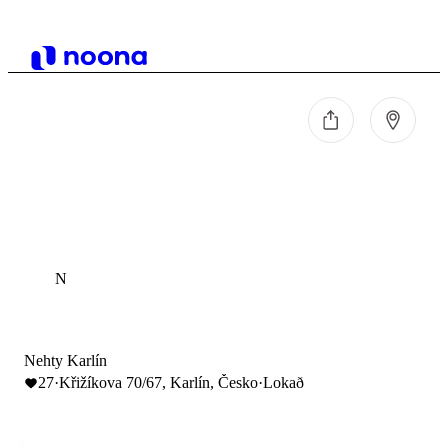
N
Nehty Karlín
27
·
Křižíkova 70/67, Karlín, Česko
·
Lokað