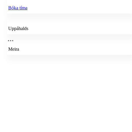
Bóka tíma
Uppáhalds
Meira