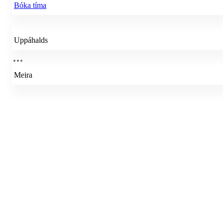
Bóka tíma
Uppáhalds
Meira