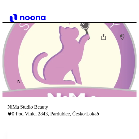
N
NiMa Studio Beauty
0
·
Pod Vinicí 2843, Pardubice, Česko
·
Lokað