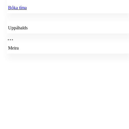
Bóka tíma
Uppáhalds
Meira