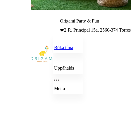
Origami Party & Fun
2
·
R. Principal 15a, 2560-374 Torres
Bóka tíma
Uppáhalds
Meira