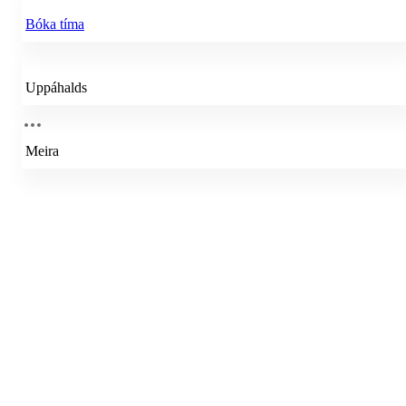
Bóka tíma
Uppáhalds
Meira