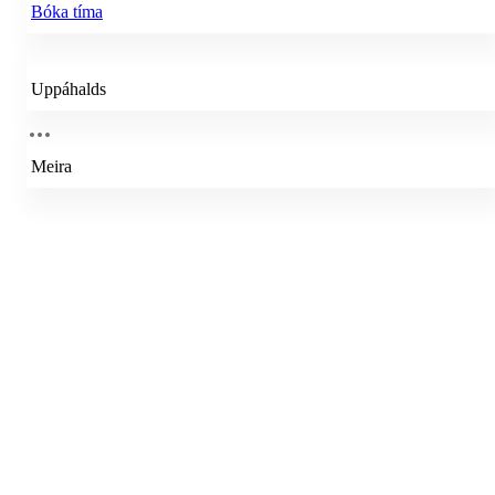
Bóka tíma
Uppáhalds
Meira