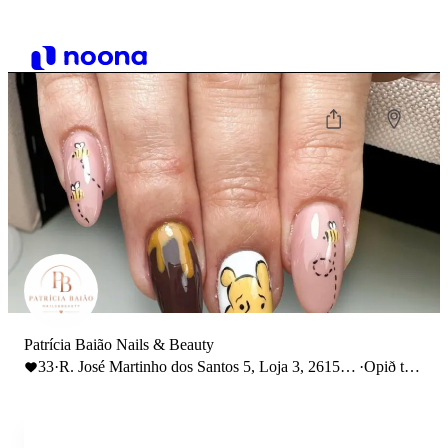
Patrícia Baião Nails & Beauty
33
·
R. José Martinho dos Santos 5, Loja 3, 2615-
·
Opið til
385 Alverca do Ribatejo
19:30